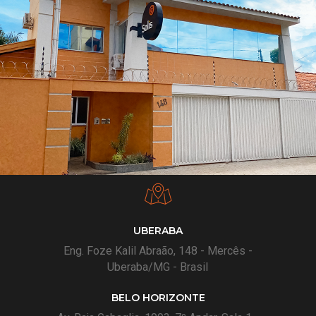
UBERABA
Eng. Foze Kalil Abraão, 148 - Mercês -
Uberaba/MG - Brasil
BELO HORIZONTE